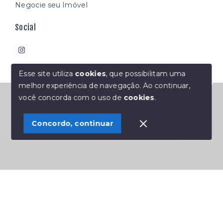
Negocie seu Imóvel
Social
Esse site utiliza
cookies
, que possibilitam uma
melhor experiência de navegação.
Ao continuar,
Olá! Estamos disponíveis para te ajudar.
© Copyright 2026 - Átipco imóveis - Todos os direitos
você concorda com o uso de
cookies
.
reservados
Concordo, continuar
SITE PARA IMOBILIARIA
Início
Histórico
Favoritos