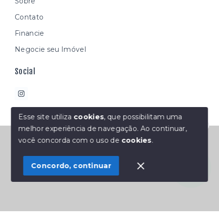
Sobre
Contato
Financie
Negocie seu Imóvel
Social
Esse site utiliza
cookies
, que possibilitam uma
melhor experiência de navegação.
Ao continuar,
Olá! Estamos disponíveis para te ajudar.
© Copyright 2026 - Átipco imóveis - Todos os direitos
você concorda com o uso de
cookies
.
reservados
Concordo, continuar
SITE PARA IMOBILIARIA