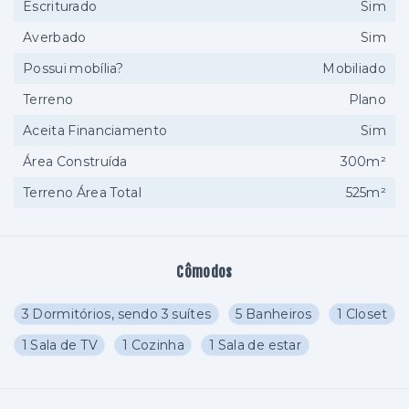
Escriturado
Sim
Averbado
Sim
Possui mobília?
Mobiliado
Terreno
Plano
Aceita Financiamento
Sim
Área Construída
300m²
Terreno Área Total
525m²
Cômodos
3 Dormitórios, sendo 3 suítes
5 Banheiros
1 Closet
1 Sala de TV
1 Cozinha
1 Sala de estar