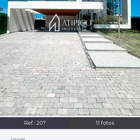
Ref.:
207
11
fotos
Venda