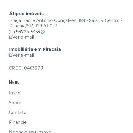
Átipco imóveis
Praça Padre Antônio Gonçalves, 158 - Sala 15, Centro -
Piracaia/SP, 12970-017
(11) 94724-5454
Ver e-mail
Imobiliária em Piracaia
Ver e-mail
CRECI 046337 J
Menu
Início
Sobre
Contato
Financie
Negocie seu Imóvel