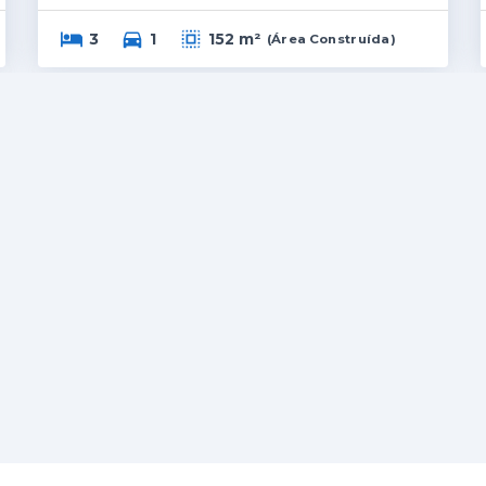
3
1
152 m²
(
Área Construída
)