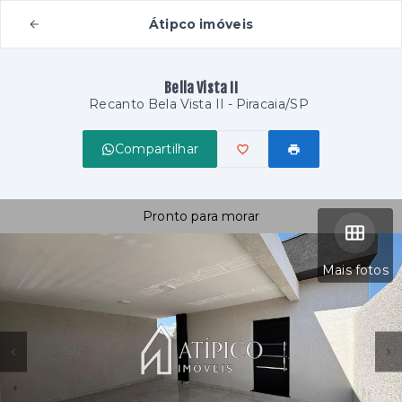
Átipco imóveis
Bella Vista II
Recanto Bela Vista II - Piracaia/SP
Compartilhar
Pronto para morar
Mais fotos