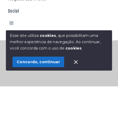
Social
Esse site utiliza
cookies
, que possibilitam uma
melhor experiência de navegação.
Ao continuar,
Olá! Estamos disponíveis para te ajudar.
© Copyright 2026 - Átipco imóveis - Todos os direitos
você concorda com o uso de
cookies
.
reservados
Concordo, continuar
SITE PARA IMOBILIARIA
Início
Histórico
Favoritos