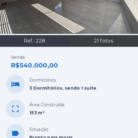
Ref.:
228
21
fotos
Venda
R$540.000,00
Dormitórios
3 Dormitórios, sendo 1 suíte
Área Construída
153 m²
Situação
Pronto para morar