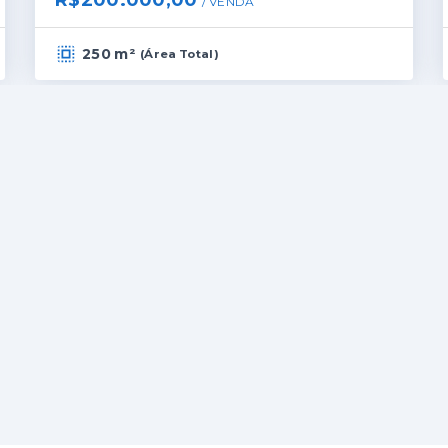
R$200.000,00
/ 
VENDA
250 m²
(
Área Total
)