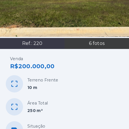
Ref.:
220
6
fotos
Venda
R$200.000,00
Terreno Frente
10 m
Área Total
250 m²
Situação