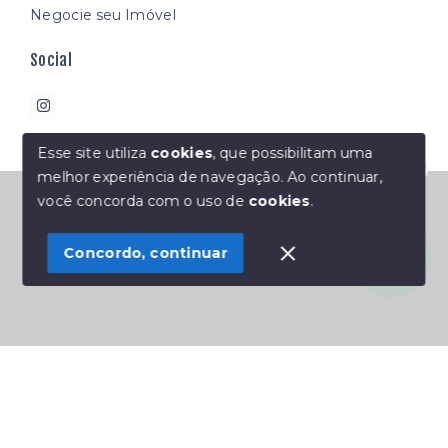
Negocie seu Imóvel
Social
Esse site utiliza
cookies
, que possibilitam uma
melhor experiência de navegação.
Ao continuar,
Olá! Estamos disponíveis para te ajudar.
© Copyright 2026 - Átipco imóveis - Todos os direitos
você concorda com o uso de
cookies
.
reservados
Concordo, continuar
SITE PARA IMOBILIARIA
Início
Histórico
Favoritos