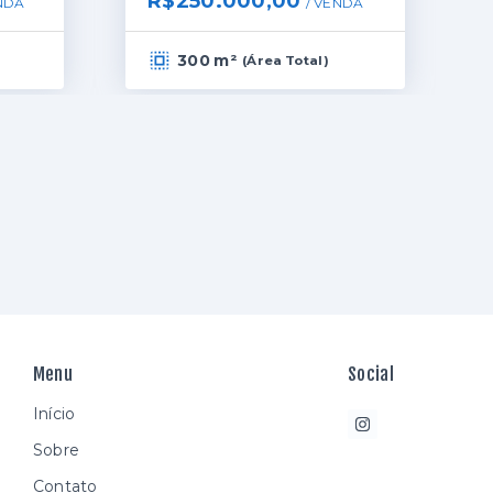
R$250.000,00
NDA
/ 
VENDA
300 m²
(
Área Total
)
Menu
Social
Início
Sobre
Contato