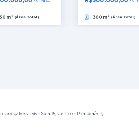
00.000,00
R$300.000,00
/ 
VENDA
/ 
VE
50 m²
300 m²
(
Área Total
)
(
Área Total
)
 Gonçalves, 158 - Sala 15, Centro - Piracaia/SP,