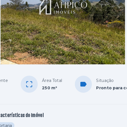
ente
Área Total
Situação
250 m²
Pronto para c
acterísticas do Imóvel
rtaria