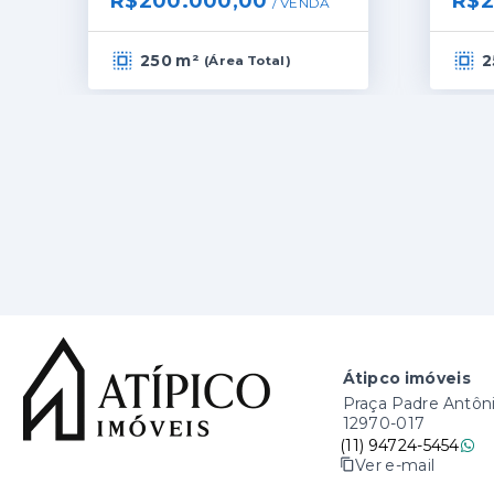
R$200.000,00
R$2
/ 
VENDA
250 m²
2
(
Área Total
)
Átipco imóveis
Praça Padre Antônio
12970-017
(11) 94724-5454
Ver e-mail