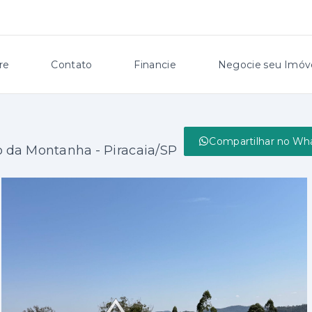
re
Contato
Financie
Negocie seu Imóv
Compartilhar no Wh
o da Montanha - Piracaia/SP