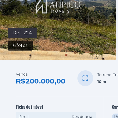
Ref.:
224
6
fotos
Venda
Terreno Fr
R$200.000,00
10 m
Ficha do imóvel
Car
Perfil
Residencial
Po