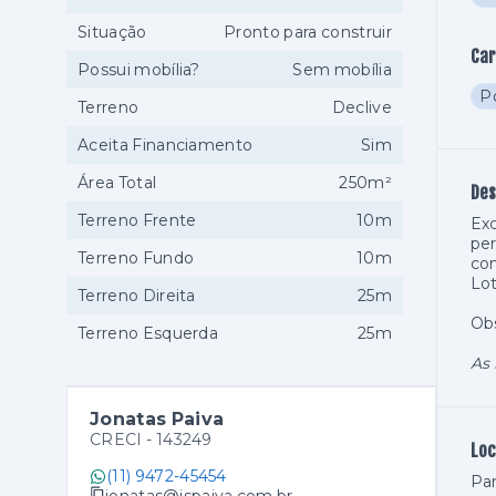
Situação
Pronto para construir
Car
Possui mobília?
Sem mobília
Po
Terreno
Declive
Aceita Financiamento
Sim
Área Total
250m²
Des
Terreno Frente
10m
Exc
pe
Terreno Fundo
10m
co
Lot
Terreno Direita
25m
Ob
Terreno Esquerda
25m
As 
Jonatas Paiva
CRECI -
143249
Loc
(11) 9472-45454
Par
jonatas@jspaiva.com.br