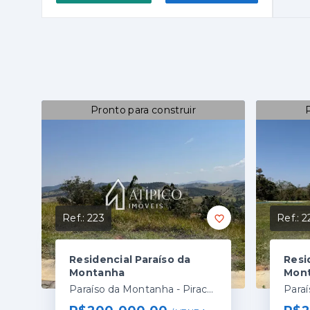
Pronto para construir
Ref.:
223
Ref.:
2
Residencial Paraíso da
Resi
Montanha
Mon
Paraíso da Montanha - Piracaia/SP